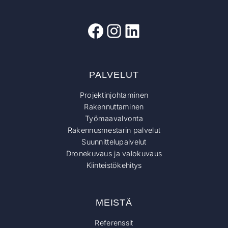
Facebook
Instagram
LinkedIn
PALVELUT
Projektinjohtaminen
Rakennuttaminen
Työmaavalvonta
Rakennusmestarin palvelut
Suunnittelupalvelut
Dronekuvaus ja valokuvaus
Kiinteistökehitys
MEISTÄ
Referenssit