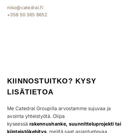
niko@catedral.fi
+358 50 365 8652
KIINNOSTUITKO? KYSY
LISÄTIETOA
Me Catedral Groupilla arvostamme sujuvaa ja
avointa yhteistyötä. Olipa
kyseessä
rakennushanke, suunnitteluprojekti tai
kiinteistökehitys
, meiltä saat asiantuntevaa