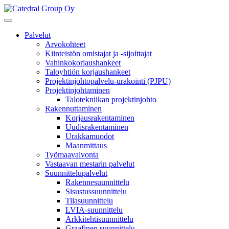
Palvelut
Arvokohteet
Kiinteistön omistajat ja -sijoittajat
Vahinkokorjaushankeet
Taloyhtiön korjaushankeet
Projektinjohtopalvelu-urakointi (PJPU)
Projektinjohtaminen
Talotekniikan projektinjohto
Rakennuttaminen
Korjausrakentaminen
Uudisrakentaminen
Urakkamuodot
Maanmittaus
Työmaavalvonta
Vastaavan mestarin palvelut
Suunnittelupalvelut
Rakennesuunnittelu
Sisustussuunnittelu
Tilasuunnittelu
LVIA-suunnittelu
Arkkitehtisuunnittelu
Graafinen suunnittelu