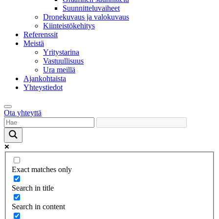
Suunnitteluvaiheet
Dronekuvaus ja valokuvaus
Kiinteistökehitys
Referenssit
Meistä
Yritystarina
Vastuullisuus
Ura meillä
Ajankohtaista
Yhteystiedot
Ota yhteyttä
Exact matches only
Search in title
Search in content