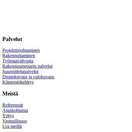
Facebook
Instagram
LinkedIn
Palvelut
Projektinjohtaminen
Rakennuttaminen
Työmaavalvonta
Rakennusmestarin palvelut
Suunnittelupalvelut
Dronekuvaus ja valokuvaus
Kiinteistökehitys
Meistä
Referenssit
Ajankohtaista
Yritys
Vastuullisuus
Ura meillä