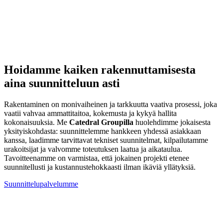
Hoidamme kaiken rakennuttamisesta
aina suunnitteluun asti
Rakentaminen on monivaiheinen ja tarkkuutta vaativa prosessi, joka
vaatii vahvaa ammattitaitoa, kokemusta ja kykyä hallita
kokonaisuuksia. Me
Catedral Groupilla
huolehdimme jokaisesta
yksityiskohdasta: suunnittelemme hankkeen yhdessä asiakkaan
kanssa, laadimme tarvittavat tekniset suunnitelmat, kilpailutamme
urakoitsijat ja valvomme toteutuksen laatua ja aikataulua.
Tavoitteenamme on varmistaa, että jokainen projekti etenee
suunnitellusti ja kustannustehokkaasti ilman ikäviä yllätyksiä.
Suunnittelupalvelumme