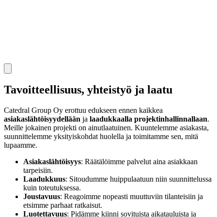
Tavoitteellisuus, yhteistyö ja laatu
Catedral Group Oy erottuu edukseen ennen kaikkea
asiakaslähtöisyydellään
ja
laadukkaalla projektinhallinnallaan
.
Meille jokainen projekti on ainutlaatuinen. Kuuntelemme asiakasta,
suunnittelemme yksityiskohdat huolella ja toimitamme sen, mitä
lupaamme.
Asiakaslähtöisyys
: Räätälöimme palvelut aina asiakkaan
tarpeisiin.
Laadukkuus
: Sitoudumme huippulaatuun niin suunnittelussa
kuin toteutuksessa.
Joustavuus
: Reagoimme nopeasti muuttuviin tilanteisiin ja
etsimme parhaat ratkaisut.
Luotettavuus
: Pidämme kiinni sovituista aikatauluista ja