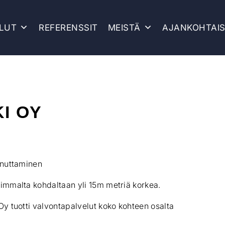
LUT
REFERENSSIT
MEISTÄ
AJANKOHTAI
I OY
nnuttaminen
eimmalta kohdaltaan yli 15m metriä korkea.
Oy tuotti valvontapalvelut koko kohteen osalta