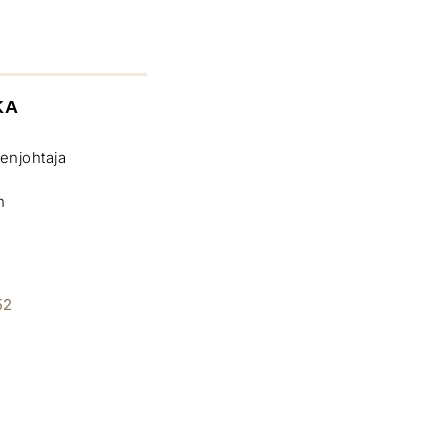
KA
enjohtaja
n
52