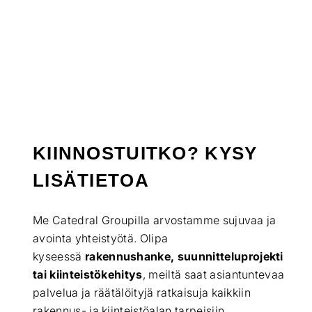
KIINNOSTUITKO? KYSY
LISÄTIETOA
Me Catedral Groupilla arvostamme sujuvaa ja
avointa yhteistyötä. Olipa
kyseessä
rakennushanke, suunnitteluprojekti
tai kiinteistökehitys
, meiltä saat asiantuntevaa
palvelua ja räätälöityjä ratkaisuja kaikkiin
rakennus- ja kiinteistöalan tarpeisiin.