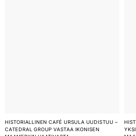
HISTORIALLINEN CAFÉ URSULA UUDISTUU –
HIS
CATEDRAL GROUP VASTAA IKONISEN
YKS