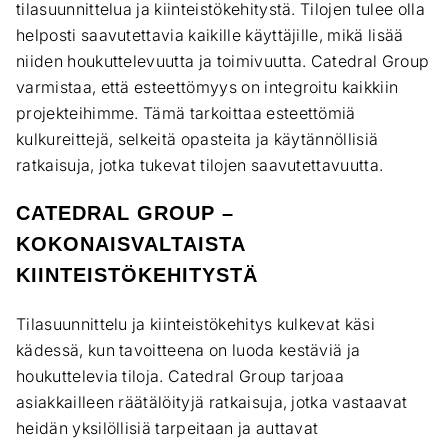
tilasuunnittelua ja kiinteistökehitystä. Tilojen tulee olla
helposti saavutettavia kaikille käyttäjille, mikä lisää
niiden houkuttelevuutta ja toimivuutta. Catedral Group
varmistaa, että esteettömyys on integroitu kaikkiin
projekteihimme. Tämä tarkoittaa esteettömiä
kulkureittejä, selkeitä opasteita ja käytännöllisiä
ratkaisuja, jotka tukevat tilojen saavutettavuutta.
CATEDRAL GROUP –
KOKONAISVALTAISTA
KIINTEISTÖKEHITYSTÄ
Tilasuunnittelu ja kiinteistökehitys kulkevat käsi
kädessä, kun tavoitteena on luoda kestäviä ja
houkuttelevia tiloja. Catedral Group tarjoaa
asiakkailleen räätälöityjä ratkaisuja, jotka vastaavat
heidän yksilöllisiä tarpeitaan ja auttavat