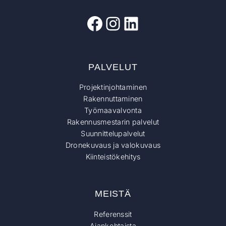
Facebook
Instagram
LinkedIn
PALVELUT
Projektinjohtaminen
Rakennuttaminen
Työmaavalvonta
Rakennusmestarin palvelut
Suunnittelupalvelut
Dronekuvaus ja valokuvaus
Kiinteistökehitys
MEISTÄ
Referenssit
Ajankohtaista