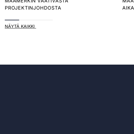
MAAMERKIN VAATIVASTA
MAA
PROJEKTINJOHDOSTA
AIK
NÄYTÄ KAIKKI