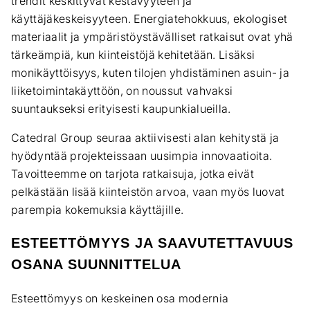
trendit keskittyvät kestävyyteen ja
käyttäjäkeskeisyyteen. Energiatehokkuus, ekologiset
materiaalit ja ympäristöystävälliset ratkaisut ovat yhä
tärkeämpiä, kun kiinteistöjä kehitetään. Lisäksi
monikäyttöisyys, kuten tilojen yhdistäminen asuin- ja
liiketoimintakäyttöön, on noussut vahvaksi
suuntaukseksi erityisesti kaupunkialueilla.
Catedral Group seuraa aktiivisesti alan kehitystä ja
hyödyntää projekteissaan uusimpia innovaatioita.
Tavoitteemme on tarjota ratkaisuja, jotka eivät
pelkästään lisää kiinteistön arvoa, vaan myös luovat
parempia kokemuksia käyttäjille.
ESTEETTÖMYYS JA SAAVUTETTAVUUS
OSANA SUUNNITTELUA
Esteettömyys on keskeinen osa modernia