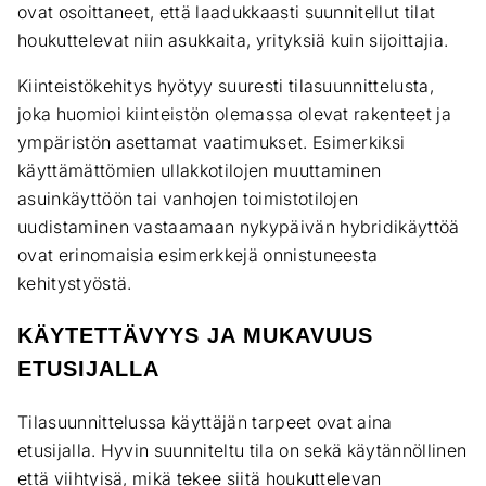
ovat osoittaneet, että laadukkaasti suunnitellut tilat
houkuttelevat niin asukkaita, yrityksiä kuin sijoittajia.
Kiinteistökehitys hyötyy suuresti tilasuunnittelusta,
joka huomioi kiinteistön olemassa olevat rakenteet ja
ympäristön asettamat vaatimukset. Esimerkiksi
käyttämättömien ullakkotilojen muuttaminen
asuinkäyttöön tai vanhojen toimistotilojen
uudistaminen vastaamaan nykypäivän hybridikäyttöä
ovat erinomaisia esimerkkejä onnistuneesta
kehitystyöstä.
KÄYTETTÄVYYS JA MUKAVUUS
ETUSIJALLA
Tilasuunnittelussa käyttäjän tarpeet ovat aina
etusijalla. Hyvin suunniteltu tila on sekä käytännöllinen
että viihtyisä, mikä tekee siitä houkuttelevan