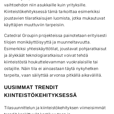
vaihtoehdon niin asukkaille kuin yrityksille.
Kiinteistökehityksessä tämä tarkoittaa esimerkiksi
joustavien tilaratkaisujen luomista, jotka mukautuvat
käyttäjien muuttuviin tarpeisiin.
Catedral Groupin projekteissa painotetaan erityisesti
tilojen monikäyttöisyyttä ja muunneltavuutta.
Esimerkiksi yhteiskäyttötilat, joustavat pohjaratkaisut
ja älykkäät teknologiaratkaisut voivat tehdä
kiinteistöstä houkuttelevamman vuokralaisille tai
ostajille. Näin tila ei ainoastaan täytä nykyhetken
tarpeita, vaan säilyttää arvonsa pitkällä aikavälillä.
UUSIMMAT TRENDIT
KIINTEISTÖKEHITYKSESSÄ
Tilasuunnittelun ja kiinteistökehityksen viimeisimmät