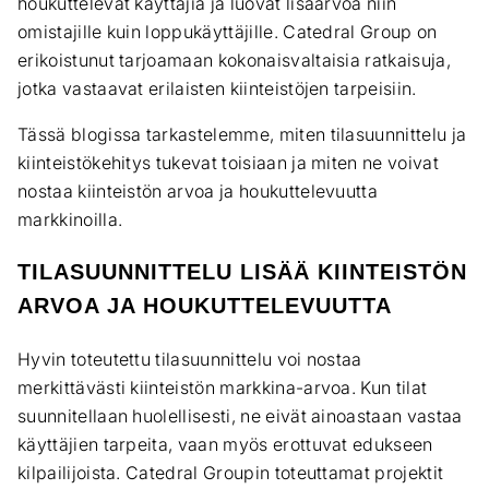
houkuttelevat käyttäjiä ja luovat lisäarvoa niin
omistajille kuin loppukäyttäjille. Catedral Group on
erikoistunut tarjoamaan kokonaisvaltaisia ratkaisuja,
jotka vastaavat erilaisten kiinteistöjen tarpeisiin.
Tässä blogissa tarkastelemme, miten tilasuunnittelu ja
kiinteistökehitys tukevat toisiaan ja miten ne voivat
nostaa kiinteistön arvoa ja houkuttelevuutta
markkinoilla.
TILASUUNNITTELU LISÄÄ KIINTEISTÖN
ARVOA JA HOUKUTTELEVUUTTA
Hyvin toteutettu tilasuunnittelu voi nostaa
merkittävästi kiinteistön markkina-arvoa. Kun tilat
suunnitellaan huolellisesti, ne eivät ainoastaan vastaa
käyttäjien tarpeita, vaan myös erottuvat edukseen
kilpailijoista. Catedral Groupin toteuttamat projektit