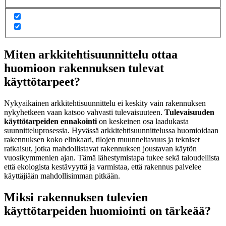
Miten arkkitehtisuunnittelu ottaa
huomioon rakennuksen tulevat
käyttötarpeet?
Nykyaikainen arkkitehtisuunnittelu ei keskity vain rakennuksen
nykyhetkeen vaan katsoo vahvasti tulevaisuuteen.
Tulevaisuuden
käyttötarpeiden ennakointi
on keskeinen osa laadukasta
suunnitteluprosessia. Hyvässä arkkitehtisuunnittelussa huomioidaan
rakennuksen koko elinkaari, tilojen muunneltavuus ja tekniset
ratkaisut, jotka mahdollistavat rakennuksen joustavan käytön
vuosikymmenien ajan. Tämä lähestymistapa tukee sekä taloudellista
että ekologista kestävyyttä ja varmistaa, että rakennus palvelee
käyttäjiään mahdollisimman pitkään.
Miksi rakennuksen tulevien
käyttötarpeiden huomiointi on tärkeää?