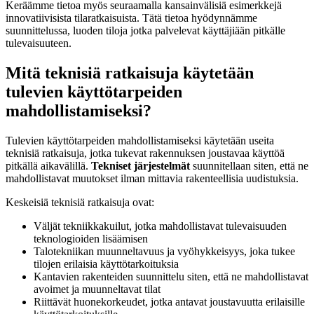
Keräämme tietoa myös seuraamalla kansainvälisiä esimerkkejä
innovatiivisista tilaratkaisuista. Tätä tietoa hyödynnämme
suunnittelussa, luoden tiloja jotka palvelevat käyttäjiään pitkälle
tulevaisuuteen.
Mitä teknisiä ratkaisuja käytetään
tulevien käyttötarpeiden
mahdollistamiseksi?
Tulevien käyttötarpeiden mahdollistamiseksi käytetään useita
teknisiä ratkaisuja, jotka tukevat rakennuksen joustavaa käyttöä
pitkällä aikavälillä.
Tekniset järjestelmät
suunnitellaan siten, että ne
mahdollistavat muutokset ilman mittavia rakenteellisia uudistuksia.
Keskeisiä teknisiä ratkaisuja ovat:
Väljät tekniikkakuilut, jotka mahdollistavat tulevaisuuden
teknologioiden lisäämisen
Talotekniikan muunneltavuus ja vyöhykkeisyys, joka tukee
tilojen erilaisia käyttötarkoituksia
Kantavien rakenteiden suunnittelu siten, että ne mahdollistavat
avoimet ja muunneltavat tilat
Riittävät huonekorkeudet, jotka antavat joustavuutta erilaisille