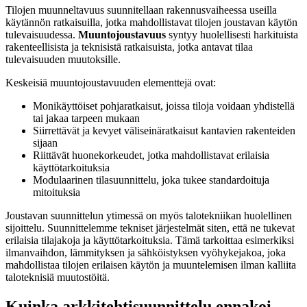
Tilojen muunneltavuus suunnitellaan rakennusvaiheessa useilla
käytännön ratkaisuilla, jotka mahdollistavat tilojen joustavan käytön
tulevaisuudessa.
Muuntojoustavuus
syntyy huolellisesti harkituista
rakenteellisista ja teknisistä ratkaisuista, jotka antavat tilaa
tulevaisuuden muutoksille.
Keskeisiä muuntojoustavuuden elementtejä ovat:
Monikäyttöiset pohjaratkaisut, joissa tiloja voidaan yhdistellä
tai jakaa tarpeen mukaan
Siirrettävät ja kevyet väliseinäratkaisut kantavien rakenteiden
sijaan
Riittävät huonekorkeudet, jotka mahdollistavat erilaisia
käyttötarkoituksia
Modulaarinen tilasuunnittelu, joka tukee standardoituja
mitoituksia
Joustavan suunnittelun ytimessä on myös talotekniikan huolellinen
sijoittelu. Suunnittelemme tekniset järjestelmät siten, että ne tukevat
erilaisia tilajakoja ja käyttötarkoituksia. Tämä tarkoittaa esimerkiksi
ilmanvaihdon, lämmityksen ja sähköistyksen vyöhykejakoa, joka
mahdollistaa tilojen erilaisen käytön ja muuntelemisen ilman kalliita
taloteknisiä muutostöitä.
Kuinka arkkitehtisuunnittelu ennakoi