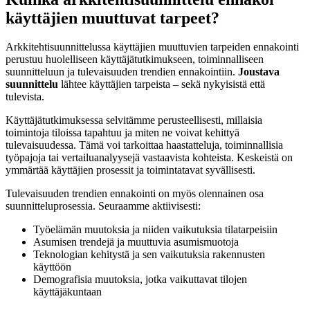
käyttäjien muuttuvat tarpeet?
Arkkitehtisuunnittelussa käyttäjien muuttuvien tarpeiden ennakointi
perustuu huolelliseen käyttäjätutkimukseen, toiminnalliseen
suunnitteluun ja tulevaisuuden trendien ennakointiin.
Joustava
suunnittelu
lähtee käyttäjien tarpeista – sekä nykyisistä että
tulevista.
Käyttäjätutkimuksessa selvitämme perusteellisesti, millaisia
toimintoja tiloissa tapahtuu ja miten ne voivat kehittyä
tulevaisuudessa. Tämä voi tarkoittaa haastatteluja, toiminnallisia
työpajoja tai vertailuanalyysejä vastaavista kohteista. Keskeistä on
ymmärtää käyttäjien prosessit ja toimintatavat syvällisesti.
Tulevaisuuden trendien ennakointi on myös olennainen osa
suunnitteluprosessia. Seuraamme aktiivisesti:
Työelämän muutoksia ja niiden vaikutuksia tilatarpeisiin
Asumisen trendejä ja muuttuvia asumismuotoja
Teknologian kehitystä ja sen vaikutuksia rakennusten
käyttöön
Demografisia muutoksia, jotka vaikuttavat tilojen
käyttäjäkuntaan