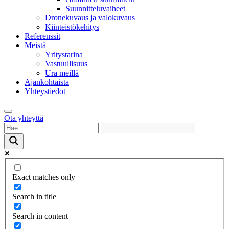
Suunnitteluvaiheet
Dronekuvaus ja valokuvaus
Kiinteistökehitys
Referenssit
Meistä
Yritystarina
Vastuullisuus
Ura meillä
Ajankohtaista
Yhteystiedot
Ota yhteyttä
Exact matches only
Search in title
Search in content