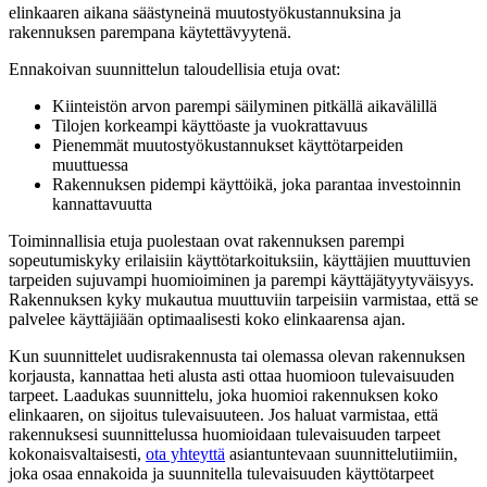
elinkaaren aikana säästyneinä muutostyökustannuksina ja
rakennuksen parempana käytettävyytenä.
Ennakoivan suunnittelun taloudellisia etuja ovat:
Kiinteistön arvon parempi säilyminen pitkällä aikavälillä
Tilojen korkeampi käyttöaste ja vuokrattavuus
Pienemmät muutostyökustannukset käyttötarpeiden
muuttuessa
Rakennuksen pidempi käyttöikä, joka parantaa investoinnin
kannattavuutta
Toiminnallisia etuja puolestaan ovat rakennuksen parempi
sopeutumiskyky erilaisiin käyttötarkoituksiin, käyttäjien muuttuvien
tarpeiden sujuvampi huomioiminen ja parempi käyttäjätyytyväisyys.
Rakennuksen kyky mukautua muuttuviin tarpeisiin varmistaa, että se
palvelee käyttäjiään optimaalisesti koko elinkaarensa ajan.
Kun suunnittelet uudisrakennusta tai olemassa olevan rakennuksen
korjausta, kannattaa heti alusta asti ottaa huomioon tulevaisuuden
tarpeet. Laadukas suunnittelu, joka huomioi rakennuksen koko
elinkaaren, on sijoitus tulevaisuuteen. Jos haluat varmistaa, että
rakennuksesi suunnittelussa huomioidaan tulevaisuuden tarpeet
kokonaisvaltaisesti,
ota yhteyttä
asiantuntevaan suunnittelutiimiin,
joka osaa ennakoida ja suunnitella tulevaisuuden käyttötarpeet