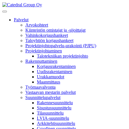
Palvelut
Arvokohteet
Kiinteistön omistajat ja -sijoittajat
Vahinkokorjaushankeet
Taloyhtiön korjaushankeet
Projektinjohtopalvelu-urakointi (PJPU)
Projektinjohtaminen
Talotekniikan projektinjohto
Rakennuttaminen
Korjausrakentaminen
Uudisrakentaminen
Urakkamuodot
Maanmittaus
Työmaavalvonta
Vastaavan mestarin palvelut
Suunnittelupalvelut
Rakennesuunnittelu
Sisustussuunnittelu
Tilasuunnittelu
LVIA-suunnittelu
Arkkitehtisuunnittelu
Graafinen suunnittelu