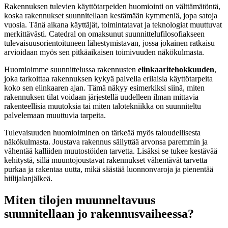
Rakennuksen tulevien käyttötarpeiden huomiointi on välttämätöntä,
koska rakennukset suunnitellaan kestämään kymmeniä, jopa satoja
vuosia. Tänä aikana käyttäjät, toimintatavat ja teknologiat muuttuvat
merkittävästi. Catedral on omaksunut suunnittelufilosofiakseen
tulevaisuusorientoituneen lähestymistavan, jossa jokainen ratkaisu
arvioidaan myös sen pitkäaikaisen toimivuuden näkökulmasta.
Huomioimme suunnittelussa rakennusten
elinkaaritehokkuuden
,
joka tarkoittaa rakennuksen kykyä palvella erilaisia käyttötarpeita
koko sen elinkaaren ajan. Tämä näkyy esimerkiksi siinä, miten
rakennuksen tilat voidaan järjestellä uudelleen ilman mittavia
rakenteellisia muutoksia tai miten talotekniikka on suunniteltu
palvelemaan muuttuvia tarpeita.
Tulevaisuuden huomioiminen on tärkeää myös taloudellisesta
näkökulmasta. Joustava rakennus säilyttää arvonsa paremmin ja
vähentää kalliiden muutostöiden tarvetta. Lisäksi se tukee kestävää
kehitystä, sillä muuntojoustavat rakennukset vähentävät tarvetta
purkaa ja rakentaa uutta, mikä säästää luonnonvaroja ja pienentää
hiilijalanjälkeä.
Miten tilojen muunneltavuus
suunnitellaan jo rakennusvaiheessa?