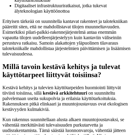
käyttötarkoituksille
Digitaaliset infrastruktuuriratkaisut, jotka tukevat
älyteknologian käyttöönottoa
Erityisen tärkeää on suunnitella kantavat rakenteet ja talotekniikan
pääreitit siten, että ne mahdollistavat tilojen muunneltavuuden.
Esimerkiksi pilari-palkki-rakennejärjestelmä antaa enemmän
vapautta tilojen uudelleenjärjestelyyn kuin kantaviin väliseiniin
perustuva ratkaisu. Samoin alakattojen yläpuolinen tilavaraus
talotekniikalle mahdollistaa järjestelmien päivittämisen ja lisäämisen
tulevaisuudessa.
Millä tavoin kestävä kehitys ja tulevat
käyttötarpeet liittyvät toisiinsa?
Kestävä kehitys ja tulevien käyttötarpeiden huomiointi liittyvät
tiiviisti toisiinsa, sillä
kestävä arkkitehtuuri
on suunniteltu
palvelemaan useita sukupolvia ja erilaisia käyttötarkoituksia.
Rakennuksen pitkä elinkaari ja muuntojoustavuus ovat ekologisen
kestävyyden kulmakiviä.
Kun rakennus suunnitellaan alusta alkaen muuntojoustavaksi, se
vähentää merkittävästi tulevaisuuden purkutarvetta ja
uudisrakentamista. Tämä säästää luonnonvaroja, vähentää jätteen