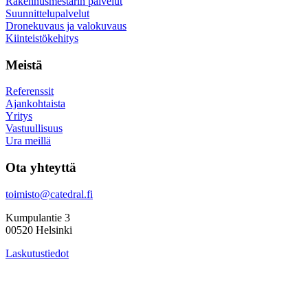
Rakennusmestarin palvelut
Suunnittelupalvelut
Dronekuvaus ja valokuvaus
Kiinteistökehitys
Meistä
Referenssit
Ajankohtaista
Yritys
Vastuullisuus
Ura meillä
Ota yhteyttä
toimisto@catedral.fi
Kumpulantie 3
00520 Helsinki
Laskutustiedot