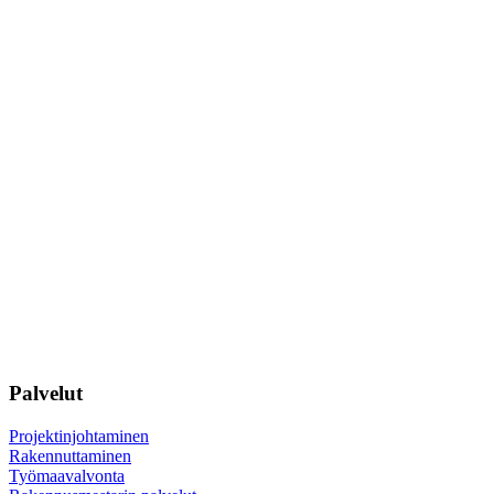
Facebook
Instagram
LinkedIn
Palvelut
Projektinjohtaminen
Rakennuttaminen
Työmaavalvonta