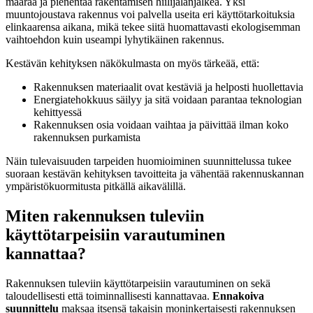
määrää ja pienentää rakentamisen hiilijalanjälkeä. Yksi
muuntojoustava rakennus voi palvella useita eri käyttötarkoituksia
elinkaarensa aikana, mikä tekee siitä huomattavasti ekologisemman
vaihtoehdon kuin useampi lyhytikäinen rakennus.
Kestävän kehityksen näkökulmasta on myös tärkeää, että:
Rakennuksen materiaalit ovat kestäviä ja helposti huollettavia
Energiatehokkuus säilyy ja sitä voidaan parantaa teknologian
kehittyessä
Rakennuksen osia voidaan vaihtaa ja päivittää ilman koko
rakennuksen purkamista
Näin tulevaisuuden tarpeiden huomioiminen suunnittelussa tukee
suoraan kestävän kehityksen tavoitteita ja vähentää rakennuskannan
ympäristökuormitusta pitkällä aikavälillä.
Miten rakennuksen tuleviin
käyttötarpeisiin varautuminen
kannattaa?
Rakennuksen tuleviin käyttötarpeisiin varautuminen on sekä
taloudellisesti että toiminnallisesti kannattavaa.
Ennakoiva
suunnittelu
maksaa itsensä takaisin moninkertaisesti rakennuksen