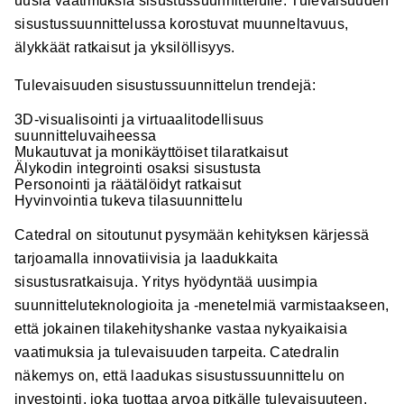
uusia vaatimuksia sisustussuunnittelulle. Tulevaisuuden
sisustussuunnittelussa korostuvat muunneltavuus,
älykkäät ratkaisut ja yksilöllisyys.
Tulevaisuuden sisustussuunnittelun trendejä:
3D-visualisointi ja virtuaalitodellisuus
suunnitteluvaiheessa
Mukautuvat ja monikäyttöiset tilaratkaisut
Älykodin integrointi osaksi sisustusta
Personointi ja räätälöidyt ratkaisut
Hyvinvointia tukeva tilasuunnittelu
Catedral on sitoutunut pysymään kehityksen kärjessä
tarjoamalla innovatiivisia ja laadukkaita
sisustusratkaisuja. Yritys hyödyntää uusimpia
suunnitteluteknologioita ja -menetelmiä varmistaakseen,
että jokainen tilakehityshanke vastaa nykyaikaisia
vaatimuksia ja tulevaisuuden tarpeita. Catedralin
näkemys on, että laadukas sisustussuunnittelu on
investointi, joka tuottaa arvoa pitkälle tulevaisuuteen.