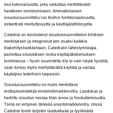
osa kokonaisuutta, joka vaikuttaa merkittävästi
hankkeen onnistumiseen. Ammattimainen
sisustussuunnittelu luo tiloihin funktionaalisuutta,
esteettistä miellyttävyyttä ja käyttäjälähtöisyyttä.
Catedral on tunnistanut sisustussuunnittelun kriittisen
merkityksen ja integroinut sen osaksi kaikkia
tilakehityshankkeitaan. Catedralin lähestymistapa
painottaa sisustuksen roolia käyttäjäkokemuksen
luomisessa – hyvin suunniteltu tila ei vain näytä hyvältä,
vaan tuntuu myös miellyttävältä käyttää ja vastaa
käyttäjien todellisiin tarpeisiin.
Sisustussuunnittelu on myös merkittävä
erottautumistekijä kiinteistömarkkinoilla. Laadukas ja
harkittu sisustus nostaa tilan arvoa ja houkuttelevuutta.
Tämä on erityisen tärkeää asuntomarkkinoilla, missä
Catedral toimii tarjoten laadukkaita ja tyylikkäitä