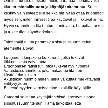
Onnistunut sisustussuunnittelu parantaa merkittävästi
tilan
toiminnallisuutta ja käyttäjäkokemusta
. Se ei
keskity vain esteettisiin seikkoihin, vaan ottaa huomioon
myös sen, miten ihmiset tilaa käyttävät ja liikkuvat siinä.
Hyvin suunniteltu tila tuntuu luontevalta, helpottaa arkea
ja tukee tilan käyttötarkoitusta.
Toiminnallisuutta parantavia sisustussuunnittelun
elementtejä ovat:
Looginen tilanjako ja kulkureitit, jotka tekevät
liikkumisesta vaivatonta
Ergonomiset ratkaisut, jotka tukevat hyvinvointia
Valaistussuunnittelu, joka mukautuu tilan eri
käyttötarkoituksiin
Akustiikan huomioiminen, mikä vaikuttaa merkittävästi
viihtyvyyteen
Esteettömyyden varmistaminen kaikille käyttäjille
Catedral soveltaa käyttäjälähtöistä lähestymistapaa
sisustussuunnitteluun. Tämä tarkoittaa, että