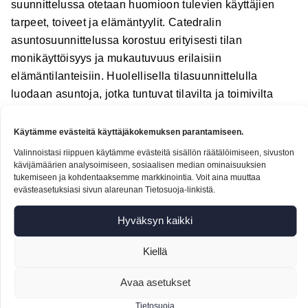
suunnittelussa otetaan huomioon tulevien käyttäjien
tarpeet, toiveet ja elämäntyylit. Catedralin
asuntosuunnittelussa korostuu erityisesti tilan
monikäyttöisyys ja mukautuvuus erilaisiin
elämäntilanteisiin. Huolellisella tilasuunnittelulla
luodaan asuntoja, jotka tuntuvat tilavilta ja toimivilta
myös kompakteissa neliöissä.
Käytämme evästeitä käyttäjäkokemuksen parantamiseen.
KUINKA
Valinnoistasi riippuen käytämme evästeitä sisällön räätälöimiseen, sivuston
kävijämäärien analysoimiseen, sosiaalisen median ominaisuuksien
SISUSTUSSUUNNITTELU
tukemiseen ja kohdentaaksemme markkinointia. Voit aina muuttaa
evästeasetuksiasi sivun alareunan Tietosuoja-linkistä.
SOVITETAAN OSAKSI
LAAJEMPAA
Hyväksyn kaikki
TILAKEHITYSHANKETTA?
Kiellä
Avaa asetukset
Saumaton integraatio
on avainasemassa, kun
sisustussuunnittelu yhdistetään osaksi laajempaa
Tietosuoja