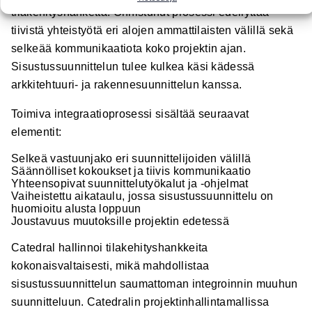
tilakehityshanketta. Onnistunut prosessi edellyttää
tiivistä yhteistyötä eri alojen ammattilaisten välillä sekä
selkeää kommunikaatiota koko projektin ajan.
Sisustussuunnittelun tulee kulkea käsi kädessä
arkkitehtuuri- ja rakennesuunnittelun kanssa.
Toimiva integraatioprosessi sisältää seuraavat
elementit:
Selkeä vastuunjako eri suunnittelijoiden välillä
Säännölliset kokoukset ja tiivis kommunikaatio
Yhteensopivat suunnittelutyökalut ja -ohjelmat
Vaiheistettu aikataulu, jossa sisustussuunnittelu on
huomioitu alusta loppuun
Joustavuus muutoksille projektin edetessä
Catedral hallinnoi tilakehityshankkeita
kokonaisvaltaisesti, mikä mahdollistaa
sisustussuunnittelun saumattoman integroinnin muuhun
suunnitteluun. Catedralin projektinhallintamallissa