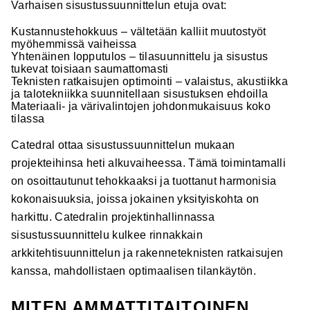
Varhaisen sisustussuunnittelun etuja ovat:
Kustannustehokkuus – vältetään kalliit muutostyöt
myöhemmissä vaiheissa
Yhtenäinen lopputulos – tilasuunnittelu ja sisustus
tukevat toisiaan saumattomasti
Teknisten ratkaisujen optimointi – valaistus, akustiikka
ja talotekniikka suunnitellaan sisustuksen ehdoilla
Materiaali- ja värivalintojen johdonmukaisuus koko
tilassa
Catedral ottaa sisustussuunnittelun mukaan
projekteihinsa heti alkuvaiheessa. Tämä toimintamalli
on osoittautunut tehokkaaksi ja tuottanut harmonisia
kokonaisuuksia, joissa jokainen yksityiskohta on
harkittu. Catedralin projektinhallinnassa
sisustussuunnittelu kulkee rinnakkain
arkkitehtisuunnittelun ja rakenneteknisten ratkaisujen
kanssa, mahdollistaen optimaalisen tilankäytön.
MITEN AMMATTITAITOINEN