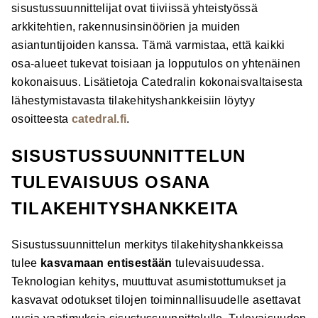
sisustussuunnittelijat ovat tiiviissä yhteistyössä
arkkitehtien, rakennusinsinöörien ja muiden
asiantuntijoiden kanssa. Tämä varmistaa, että kaikki
osa-alueet tukevat toisiaan ja lopputulos on yhtenäinen
kokonaisuus. Lisätietoja Catedralin kokonaisvaltaisesta
lähestymistavasta tilakehityshankkeisiin löytyy
osoitteesta
catedral.fi
.
SISUSTUSSUUNNITTELUN
TULEVAISUUS OSANA
TILAKEHITYSHANKKEITA
Sisustussuunnittelun merkitys tilakehityshankkeissa
tulee
kasvamaan entisestään
tulevaisuudessa.
Teknologian kehitys, muuttuvat asumistottumukset ja
kasvavat odotukset tilojen toiminnallisuudelle asettavat