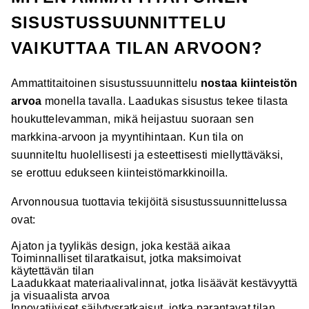
SISUSTUSSUUNNITTELU
VAIKUTTAA TILAN ARVOON?
Ammattitaitoinen sisustussuunnittelu
nostaa kiinteistön
arvoa
monella tavalla. Laadukas sisustus tekee tilasta
houkuttelevamman, mikä heijastuu suoraan sen
markkina-arvoon ja myyntihintaan. Kun tila on
suunniteltu huolellisesti ja esteettisesti miellyttäväksi,
se erottuu edukseen kiinteistömarkkinoilla.
Arvonnousua tuottavia tekijöitä sisustussuunnittelussa
ovat:
Ajaton ja tyylikäs design, joka kestää aikaa
Toiminnalliset tilaratkaisut, jotka maksimoivat
käytettävän tilan
Laadukkaat materiaalivalinnat, jotka lisäävät kestävyyttä
ja visuaalista arvoa
Innovatiiviset säilytysratkaisut, jotka parantavat tilan