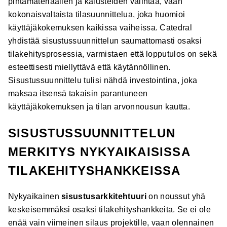
pintamateriaalien ja kalusteiden valintaa, vaan
kokonaisvaltaista tilasuunnittelua, joka huomioi
käyttäjäkokemuksen kaikissa vaiheissa. Catedral
yhdistää sisustussuunnittelun saumattomasti osaksi
tilakehitysprosessia, varmistaen että lopputulos on sekä
esteettisesti miellyttävä että käytännöllinen.
Sisustussuunnittelu tulisi nähdä investointina, joka
maksaa itsensä takaisin parantuneen
käyttäjäkokemuksen ja tilan arvonnousun kautta.
SISUSTUSSUUNNITTELUN
MERKITYS NYKYAIKAISISSA
TILAKEHITYSHANKKEISSA
Nykyaikainen
sisustusarkkitehtuuri
on noussut yhä
keskeisemmäksi osaksi tilakehityshankkeita. Se ei ole
enää vain viimeinen silaus projektille, vaan olennainen